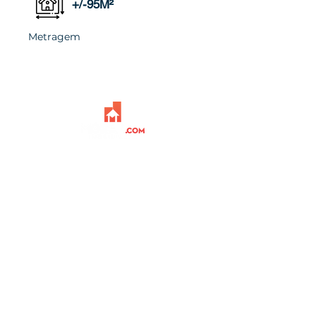
+/-95M²
Metragem
Venha nos visitar
Av. Getúlio Vargas, 137 - Loja 2 Centro,
Araruama - RJ,
28979-129
Atendimento
Segunda a sexta das 9h às 17:30h
Sábado das 9h às 12h
(22) 2665-4411