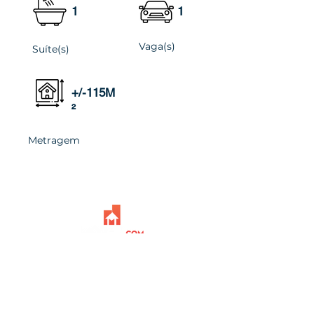
1
1
Vaga(s)
Suíte(s)
+/-115M
²
Metragem
Venha nos visitar
Av. Getúlio Vargas, 137 - Loja 2 Centro,
Araruama - RJ,
28979-129